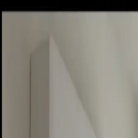
Sobota, 8. augusta 2026
Meniny má Oskar