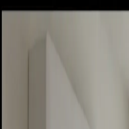
Piatok, 7. augusta 2026
Meniny má Štefánia