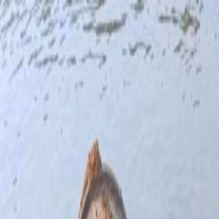
Nedeľa, 9. augusta 2026
Meniny má Ľubomíra