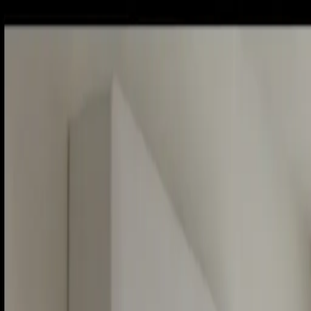
Piatok, 7. augusta 2026
Meniny má Štefánia