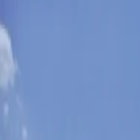
Sobota, 8. augusta 2026
Meniny má Oskar