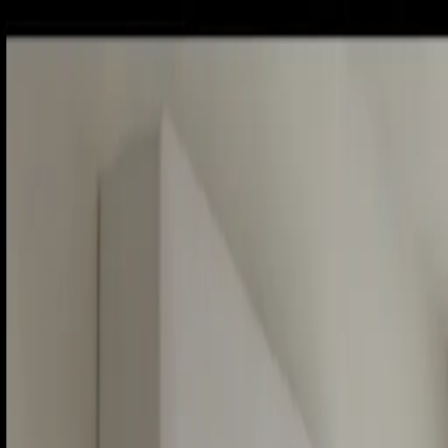
Piatok, 7. augusta 2026
Meniny má Štefánia