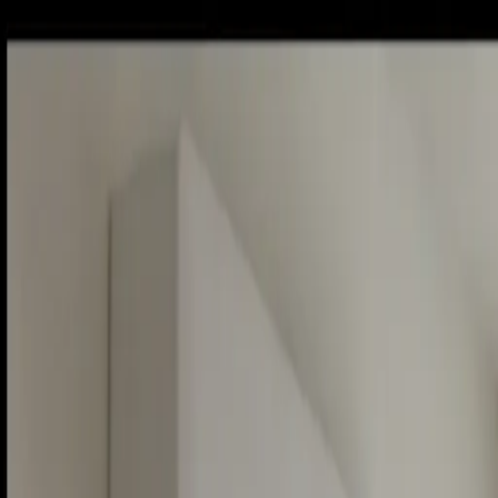
Piatok, 7. augusta 2026
Meniny má Štefánia