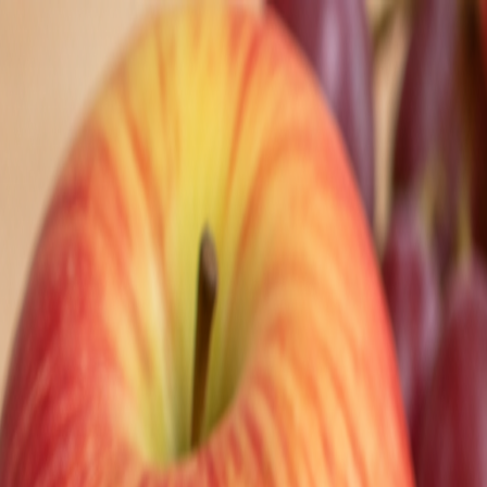
Nedeľa, 9. augusta 2026
Meniny má Ľubomíra