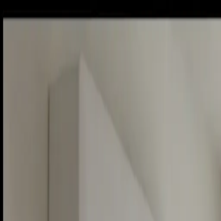
Sobota, 8. augusta 2026
Meniny má Oskar