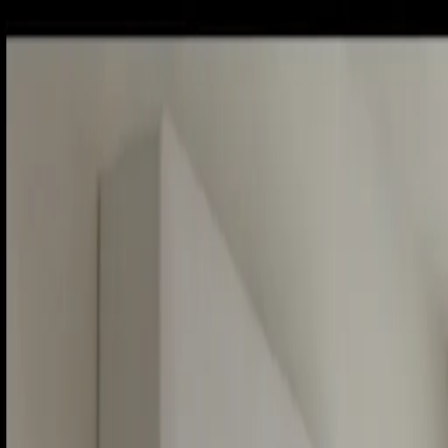
Piatok, 7. augusta 2026
Meniny má Štefánia