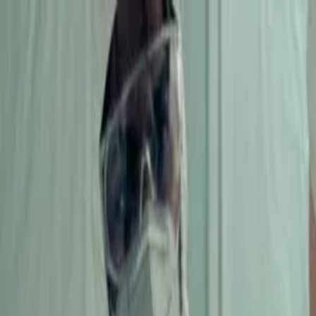
Piatok, 7. augusta 2026
Meniny má Štefánia