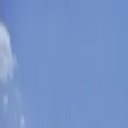
Nedeľa, 9. augusta 2026
Meniny má Ľubomíra