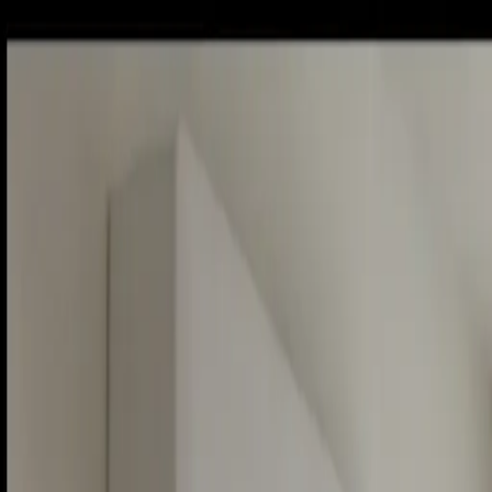
Sobota, 8. augusta 2026
Meniny má Oskar