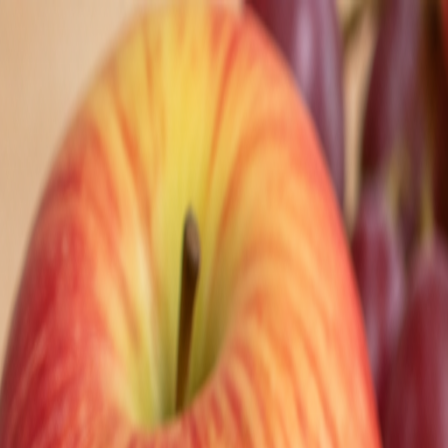
Nedeľa, 9. augusta 2026
Meniny má Ľubomíra