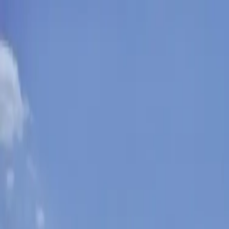
Sobota, 8. augusta 2026
Meniny má Oskar