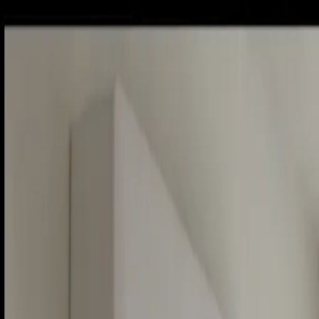
Piatok, 7. augusta 2026
Meniny má Štefánia