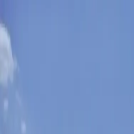
Sobota, 8. augusta 2026
Meniny má Oskar