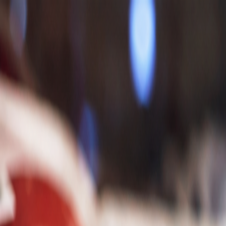
Pondelok, 10. augusta 2026
Meniny má Vavrinec