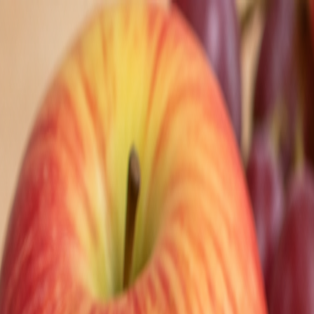
Nedeľa, 9. augusta 2026
Meniny má Ľubomíra