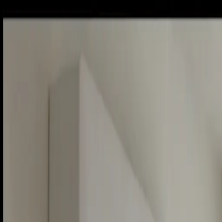
Piatok, 7. augusta 2026
Meniny má Štefánia