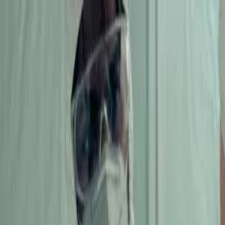
Piatok, 7. augusta 2026
Meniny má Štefánia