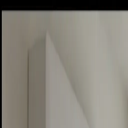
Piatok, 7. augusta 2026
Meniny má Štefánia