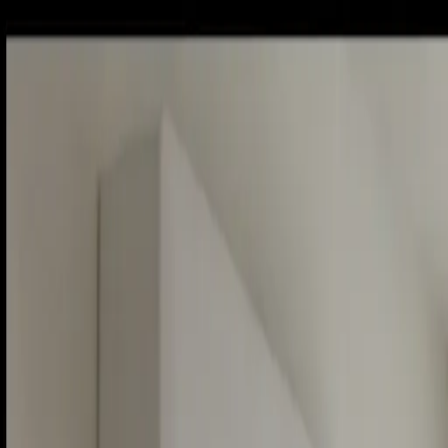
Piatok, 7. augusta 2026
Meniny má Štefánia