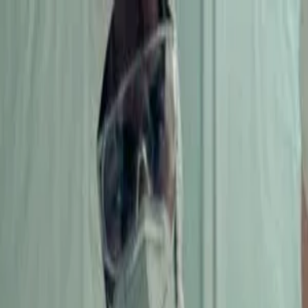
Piatok, 7. augusta 2026
Meniny má Štefánia