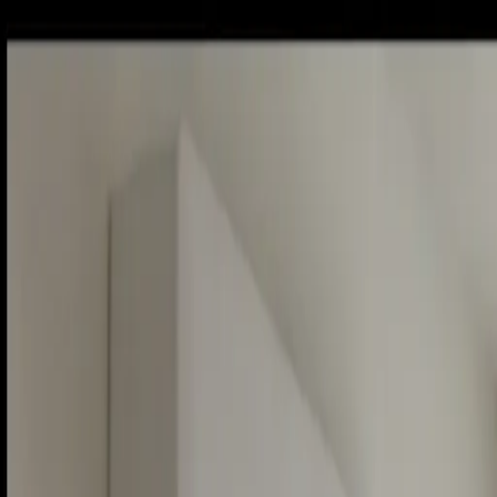
Piatok, 7. augusta 2026
Meniny má Štefánia