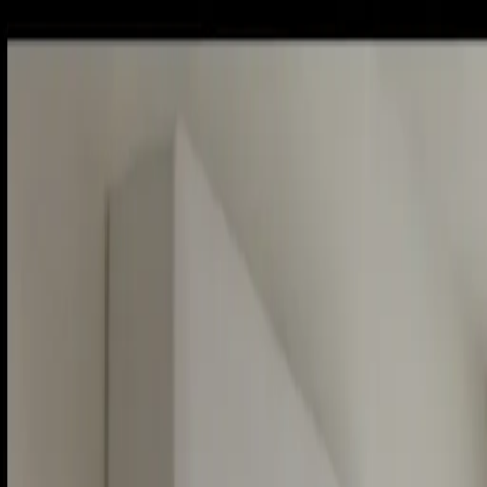
Sobota, 8. augusta 2026
Meniny má Oskar