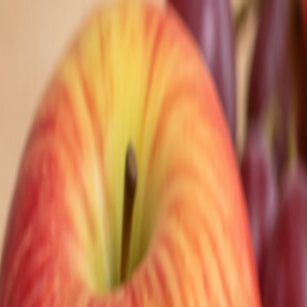
Nedeľa, 9. augusta 2026
Meniny má Ľubomíra