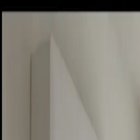
Piatok, 7. augusta 2026
Meniny má Štefánia