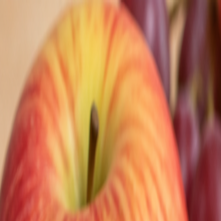
Nedeľa, 9. augusta 2026
Meniny má Ľubomíra