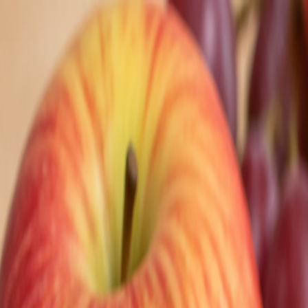
Nedeľa, 9. augusta 2026
Meniny má Ľubomíra