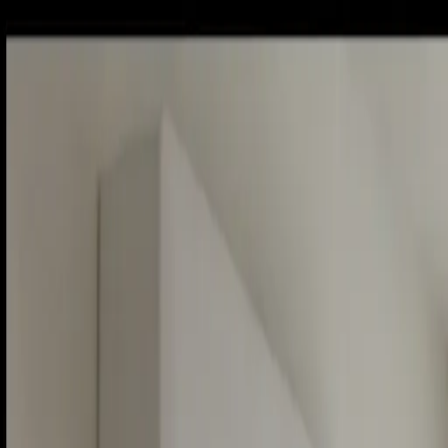
Piatok, 7. augusta 2026
Meniny má Štefánia