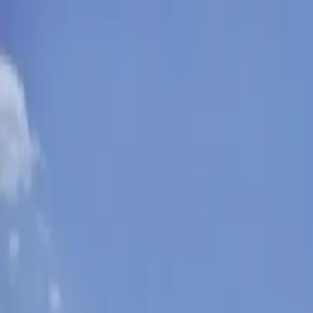
Sobota, 8. augusta 2026
Meniny má Oskar