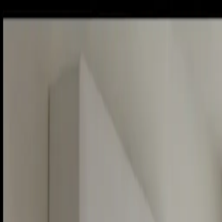
Sobota, 8. augusta 2026
Meniny má Oskar