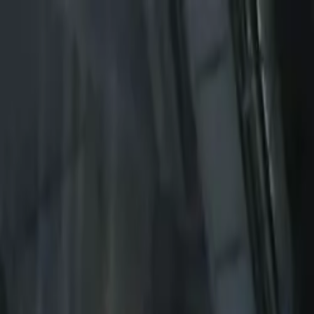
Piatok, 7. augusta 2026
Meniny má Štefánia