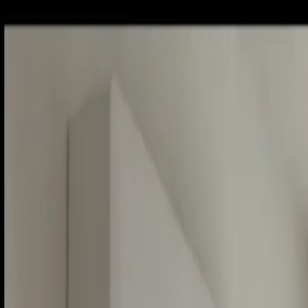
Piatok, 7. augusta 2026
Meniny má Štefánia