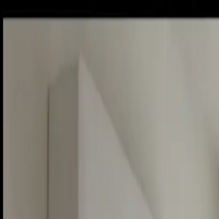
Piatok, 7. augusta 2026
Meniny má Štefánia