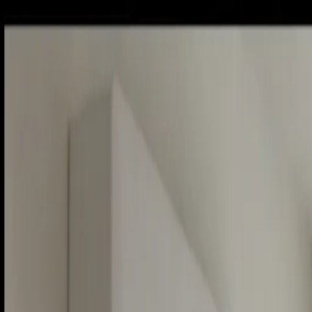
Piatok, 7. augusta 2026
Meniny má Štefánia