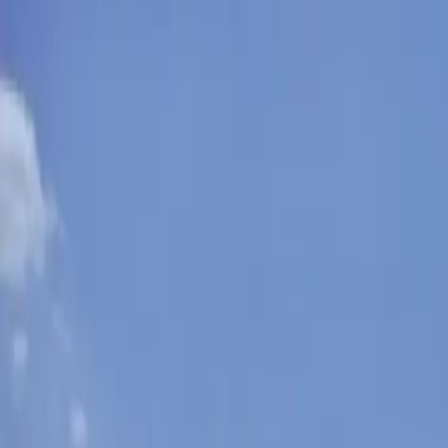
Sobota, 8. augusta 2026
Meniny má Oskar