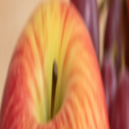
Nedeľa, 9. augusta 2026
Meniny má Ľubomíra