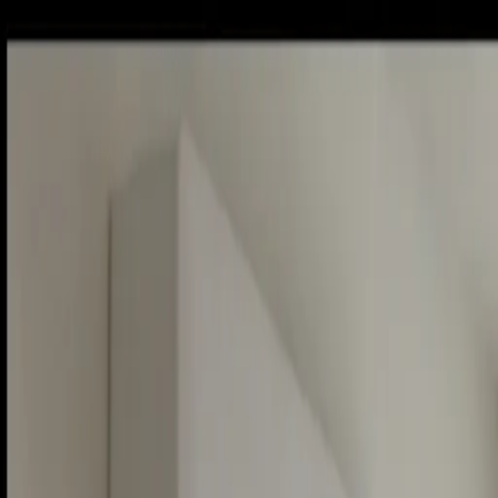
Sobota, 8. augusta 2026
Meniny má Oskar