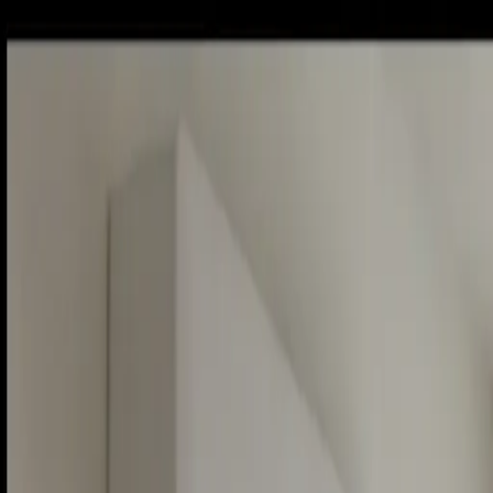
Piatok, 7. augusta 2026
Meniny má Štefánia