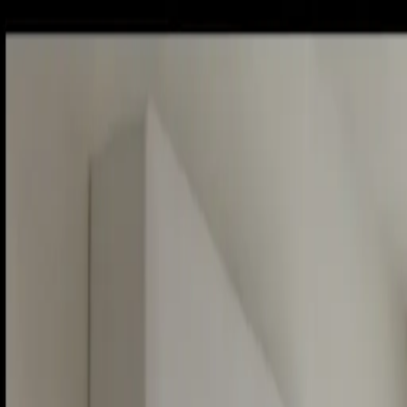
Sobota, 8. augusta 2026
Meniny má Oskar