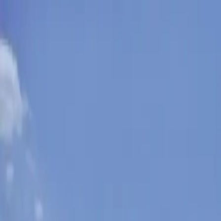
Sobota, 8. augusta 2026
Meniny má Oskar