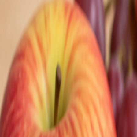
Nedeľa, 9. augusta 2026
Meniny má Ľubomíra