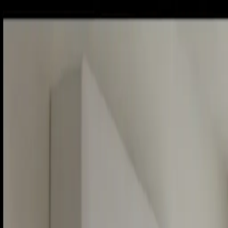
Piatok, 7. augusta 2026
Meniny má Štefánia