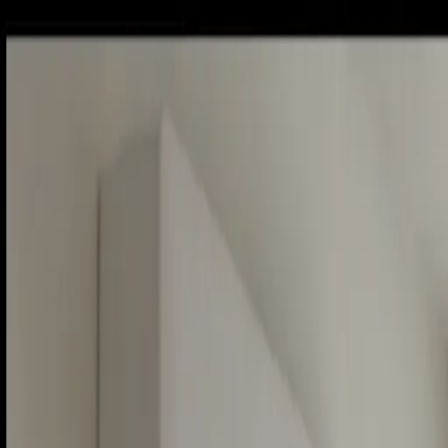
Sobota, 8. augusta 2026
Meniny má Oskar