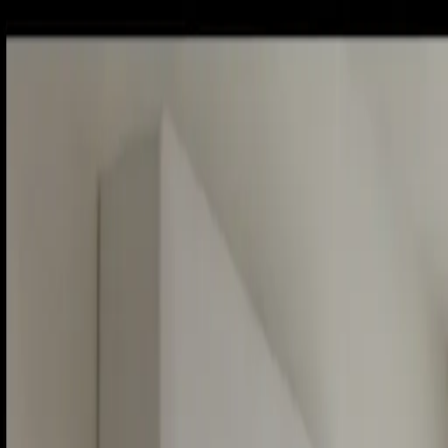
Sobota, 8. augusta 2026
Meniny má Oskar