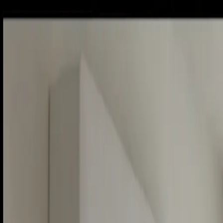
Piatok, 7. augusta 2026
Meniny má Štefánia