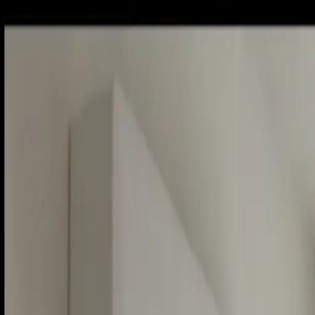
Sobota, 8. augusta 2026
Meniny má Oskar