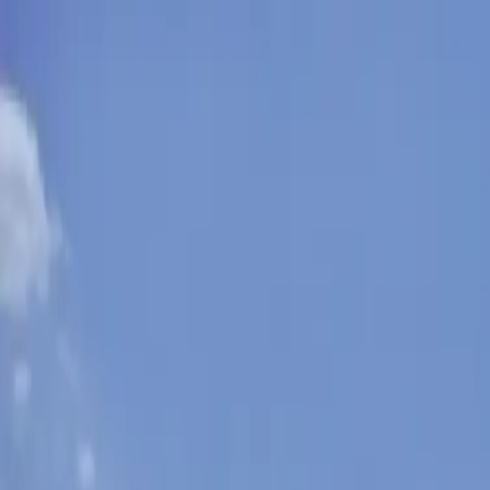
Sobota, 8. augusta 2026
Meniny má Oskar